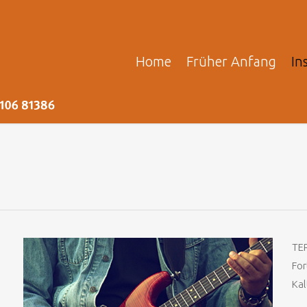
Home
Früher Anfang
In
TE
For
Kal