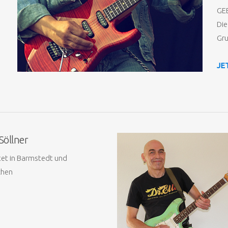
GE
Die
Gru
JE
Söllner
tet in Barmstedt und
chen