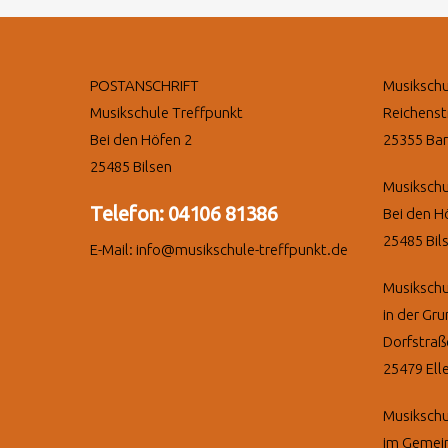
POSTANSCHRIFT
Musikschu
Musikschule Treffpunkt
Reichenst
Bei den Höfen 2
25355 Ba
25485 Bilsen
Musikschu
Telefon: 04106 81386
Bei den H
25485 Bil
E-Mail: info@musikschule-treffpunkt.de
Musikschu
in der Gru
Dorfstraß
25479 Ell
Musikschu
im Gemein